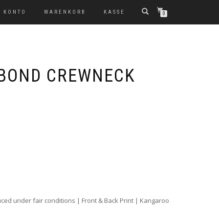
 KONTO
WARENKORB
KASSE
0
ABOND CREWNECK
ced under fair conditions | Front & Back Print | Kangaroo