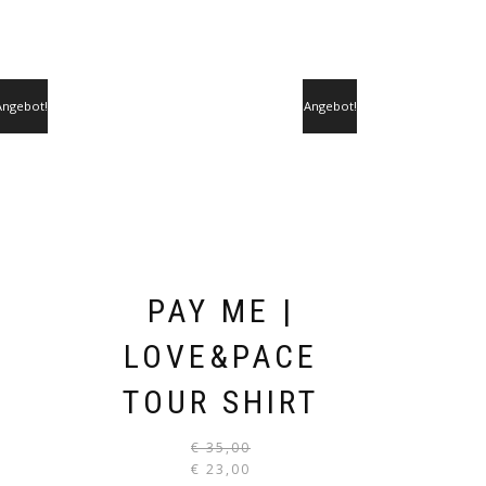
Angebot!
Angebot!
!
PAY ME |
LOVE&PACE
TOUR SHIRT
URSPRÜNGLICHER
PREIS
€
35,00
URSPRÜNGLI
WAR:
€
23,00
ESES
PREIS