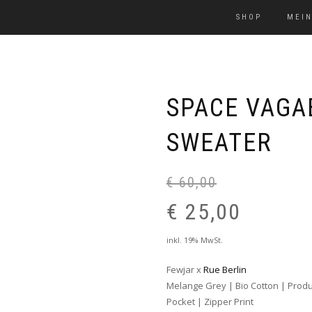
SHOP
MEIN
SPACE VAG
SWEATER
€
60,00
URSPRÜNGLICHER
€
25,00
PREIS
WAR:
AKTUELLER
inkl. 19% MwSt.
€ 60,00
PREIS
Fewjar x
Rue Berlin
IST:
Melange Grey | Bio Cotton | Produ
€ 25,00.
Pocket | Zipper Print