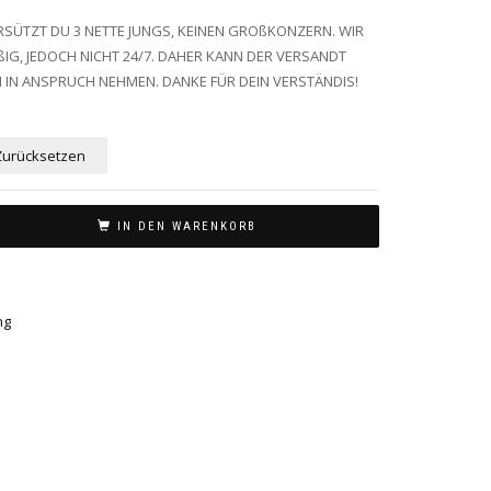
RSÜTZT DU 3 NETTE JUNGS, KEINEN GROßKONZERN. WIR
IG, JEDOCH NICHT 24/7. DAHER KANN DER VERSANDT
N IN ANSPRUCH NEHMEN. DANKE FÜR DEIN VERSTÄNDIS!
Zurücksetzen
IN DEN WARENKORB
ng