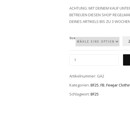
ACHTUNG: MIT DEINEM KAUF UNTE
BETREUEN DIESEN SHOP REGELMÄß
DEINES ARTIKELS BIS ZU 3 WOCHE
Size
SPACE
VAGABOND
CREWNECK
Artikelnummer:
GA2
SWEATER
Kategorien:
BF25
,
FB
,
Fewjar Clothi
MENGE
Schlagwort:
BF25