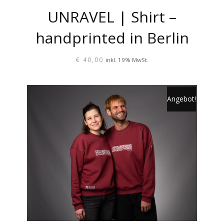
UNRAVEL | Shirt –
handprinted in Berlin
€
40,00
inkl. 19% MwSt.
DIESES
PRODUKT
Angebot!
WEIST
MEHRERE
VARIANTEN
AUF.
DIE
OPTIONEN
KÖNNEN
AUF
DER