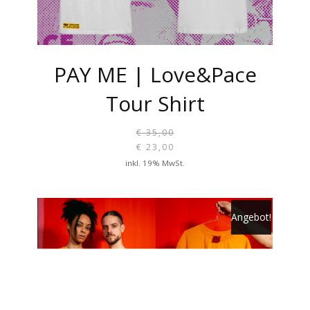
OPTIONEN
KÖNNEN
AUF
PAY ME | Love&Pace
DER
PRODUKTSEITE
Tour Shirt
GEWÄHLT
WERDEN
€
35,00
URSPR
€
23,00
PREIS
AKTUELLER
inkl. 19% MwSt.
WAR:
PREIS
DIESES
€ 35,0
IST:
PRODUKT
Angebot!
€ 23,00.
WEIST
MEHRERE
VARIANTEN
AUF.
DIE