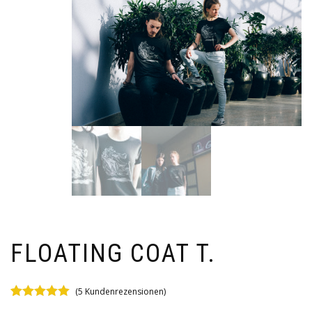
FLOATING COAT T.
(
5
Kundenrezensionen)
Bewertet mit
5