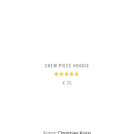
CREW PIECE HOODIE
Bewertet
€ 35
mit
4.56
von
5
Fotos:
Christian Korn