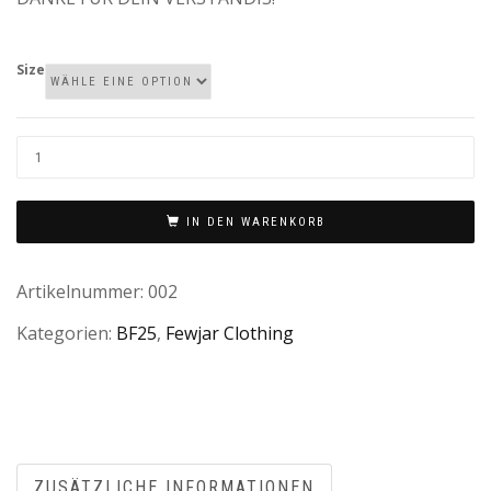
Size
FLOATING
COAT
T.
IN DEN WARENKORB
MENGE
Artikelnummer:
002
Kategorien:
BF25
,
Fewjar Clothing
ZUSÄTZLICHE INFORMATIONEN