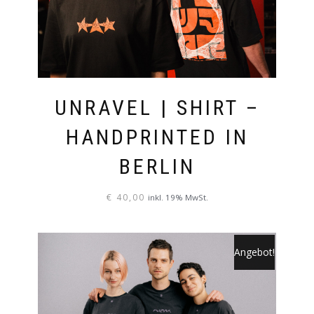
OPTIONEN
KÖNNEN
AUF
DER
PRODUKTSEITE
UNRAVEL | SHIRT –
GEWÄHLT
WERDEN
HANDPRINTED IN
BERLIN
€
40,00
inkl. 19% MwSt.
DIESES
PRODUKT
Angebot!
WEIST
MEHRERE
VARIANTEN