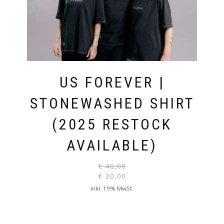
AUF.
DIE
OPTIONEN
KÖNNEN
AUF
DER
US FOREVER |
PRODUKTSEITE
STONEWASHED SHIRT
GEWÄHLT
WERDEN
(2025 RESTOCK
AVAILABLE)
€
40,00
URSPR
€
30,00
PREIS
AKTUELLER
inkl. 19% MwSt.
WAR:
PREIS
DIESES
€ 40,0
IST:
PRODUKT