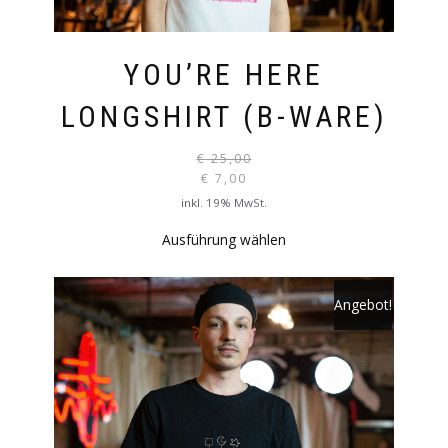
YOU’RE HERE
LONGSHIRT (B-WARE)
€
25,00
URSPR
€
7,00
PREIS
AKTUELLER
inkl. 19% MwSt.
WAR:
PREIS
Ausführung wählen
DIESES
€ 25,0
IST:
PRODUKT
€ 7,00.
WEIST
Angebot!
MEHRERE
VARIANTEN
AUF.
DIE
OPTIONEN