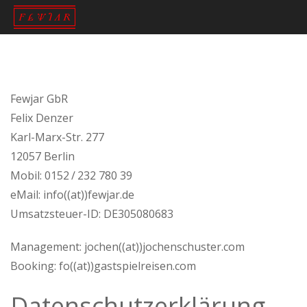
Fewjar GbR
Felix Denzer
Karl-Marx-Str. 277
12057 Berlin
Mobil: 0152 / 232 780 39
eMail: info((at))fewjar.de
Umsatzsteuer-ID: DE305080683
Management: jochen((at))jochenschuster.com
Booking: fo((at))gastspielreisen.com
Datenschutzerklärung